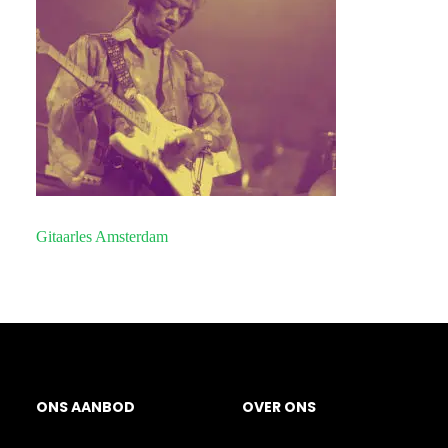
Gitaarles Amsterdam
O
N
S
A
A
N
BOD
OVER
ONS