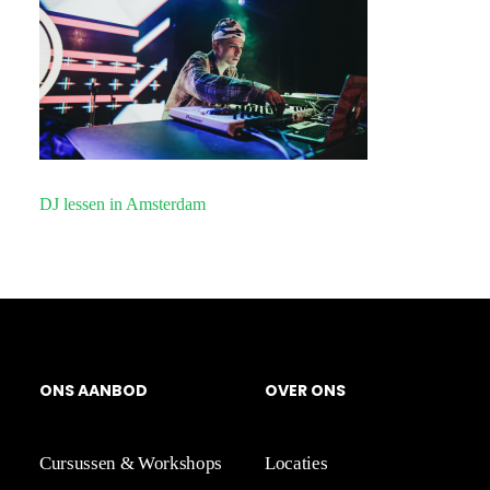
DJ lessen in Amsterdam
O
N
S
A
A
N
BOD
OVER
ONS
Cursussen & Workshops
Locaties