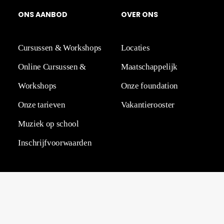
O
N
S
A
A
N
BOD
OVER
ONS
Cursussen & Workshops
Locaties
Online Cursussen &
Maatschappelijk
Workshops
Onze foundation
Onze tarieven
Vakantierooster
Muziek op school
Inschrijfvoorwaarden
HELP
&
CO
NT
ACT
Volg een gratis proefles