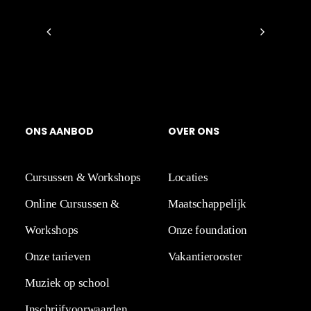
O
N
S
A
A
N
BOD
OVER
ONS
Cursussen & Workshops
Locaties
Online Cursussen &
Maatschappelijk
Workshops
Onze foundation
Onze tarieven
Vakantierooster
Muziek op school
Inschrijfvoorwaarden