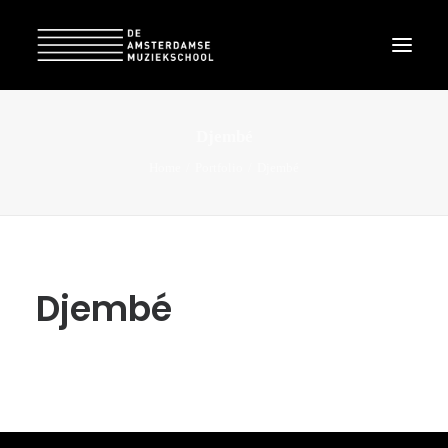
Djembé
Home
Portfolio
Djembé
Djembé