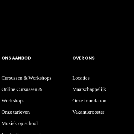
O
N
S
A
A
N
BOD
OVER
ONS
Cursussen & Workshops
Locaties
Online Cursussen &
Maatschappelijk
Workshops
Onze foundation
Onze tarieven
Vakantierooster
Muziek op school