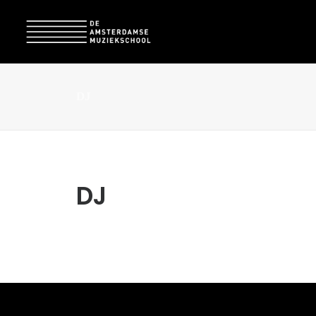
DJ
DJ