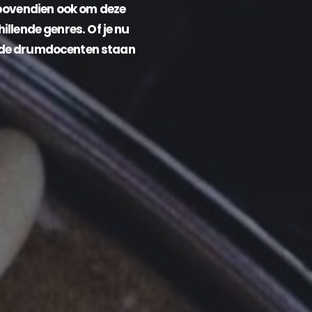
 bovendien ook om deze
llende genres. Of je nu
meerde drumdocenten staan