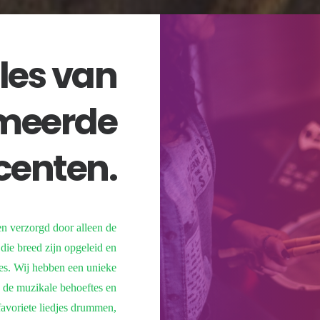
les van
meerde
centen.
n verzorgd door alleen de
ie breed zijn opgeleid en
res. Wij hebben een unieke
 de muzikale behoeftes en
 favoriete liedjes drummen,