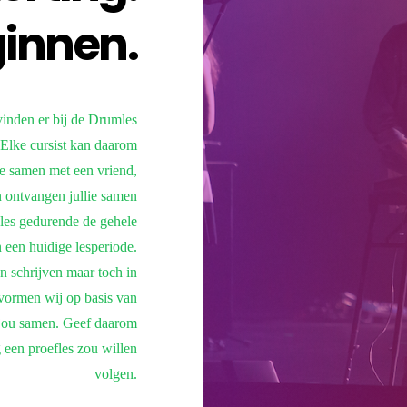
ginnen.
vinden er bij de Drumles
Elke cursist kan daarom
 je samen met een vriend,
an ontvangen jullie samen
 les gedurende de gehele
n een huidige lesperiode.
en schrijven maar toch in
vormen wij op basis van
 jou samen. Geef daarom
 een proefles zou willen
volgen.