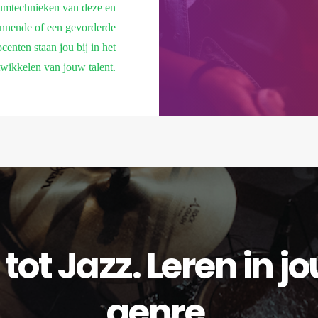
rumtechnieken van deze en
innende of een gevorderde
enten staan jou bij in het
wikkelen van jouw talent.
tot Jazz. Leren in j
genre.