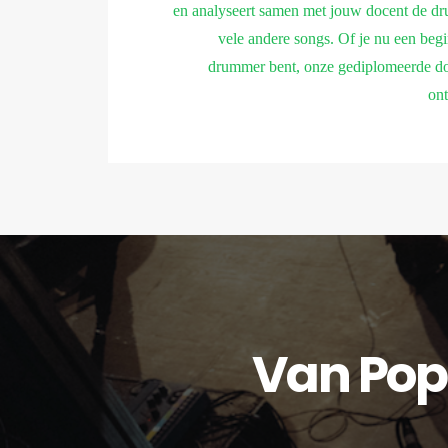
en analyseert samen met jouw docent de d
vele andere songs. Of je nu een beg
drummer bent, onze gediplomeerde doc
ont
Van Pop 