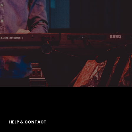
HELP
&
CO
NT
ACT