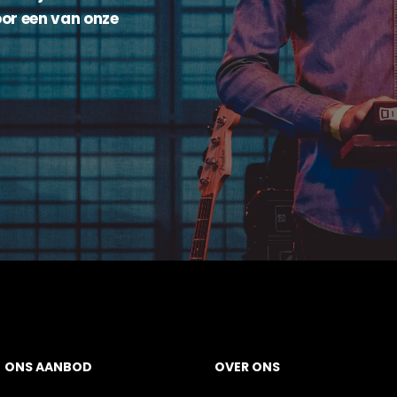
or een van onze
O
N
S
A
A
N
BOD
OVER
ONS